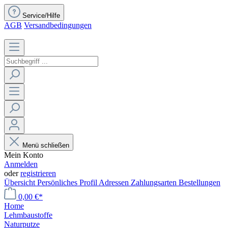
Service/Hilfe
AGB
Versandbedingungen
Menü schließen
Mein Konto
Anmelden
oder
registrieren
Übersicht
Persönliches Profil
Adressen
Zahlungsarten
Bestellungen
0,00 €*
Home
Lehmbaustoffe
Naturputze